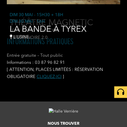
DIM 30 MAI
- 15H30 + 18H
THÉÂTRE MAGNETIC
DIM 30 MAI
- 16H
LA BANDE À TYREX
LES 3 PETITS COCHONS
L'USINE
BOÎTE NOIRE 2.0
INFORMATIONS PRATIQUES
Entrée gratuite – Tout public
Informations : 03 87 96 82 91
[ ATTENTION, PLACES LIMITÉES : RÉSERVATION
OBLIGATOIRE
CLIQUEZ-ICI
]
NOUS TROUVER