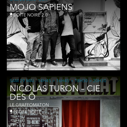
MOJO SAPIENS
BOÎTE NOIRE 2.0
SAM 29 MAI
- 14H45 > 16H45 + 18H30 > 20H30
NICOLAS TURON – CIE
DES Ô
LE GRAFFOMATON
PETITE BOÎTE