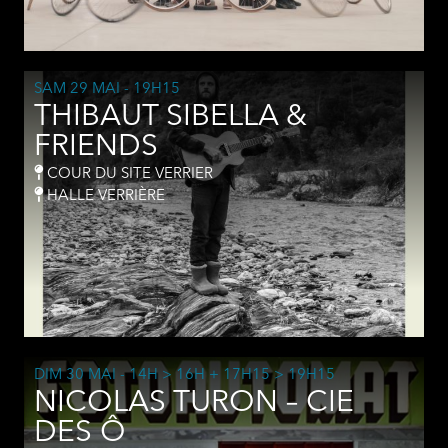
SAM 29 MAI
- 19H15
THIBAUT SIBELLA &
FRIENDS
COUR DU SITE VERRIER
HALLE VERRIÈRE
DIM 30 MAI
- 14H > 16H + 17H15 > 19H15
NICOLAS TURON – CIE
DES Ô