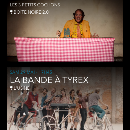
LES 3 PETITS COCHONS
BOÎTE NOIRE 2.0
SAM 29 MAI
- 17H45
LA BANDE À TYREX
L'USINE