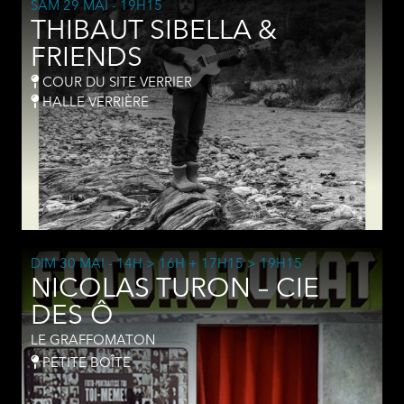
SAM 29 MAI
- 19H15
THIBAUT SIBELLA &
FRIENDS
COUR DU SITE VERRIER
HALLE VERRIÈRE
DIM 30 MAI
- 14H > 16H + 17H15 > 19H15
NICOLAS TURON – CIE
DES Ô
LE GRAFFOMATON
PETITE BOÎTE