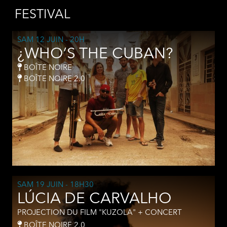
FESTIVAL
SAM 12 JUIN
- 20H
¿WHO’S THE CUBAN?
BOÎTE NOIRE
BOÎTE NOIRE 2.0
SAM 19 JUIN
- 18H30
LÚCIA DE CARVALHO
PROJECTION DU FILM "KUZOLA" + CONCERT
BOÎTE NOIRE 2.0