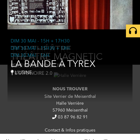
DIM 30 MAI
- 15H + 17H30
TOF THÉÂTRE
DIM 30 MAI
- 15H30 + 18H
THÉÂTRE MAGNETIC
DIM 30 MAI
- 16H
DANS L'ATELIER
LA BANDE À TYREX
LES 3 PETITS COCHONS
BOÎTE NOIRE 2.0
L'USINE
BOÎTE NOIRE 2.0
NOUS TROUVER
Site Verrier de Meisenthal
Halle Verrière
57960 Meisenthal
03 87 96 82 91
Contact & Infos pratiques