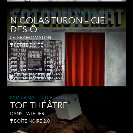
SAM 29 MAI
- 14H45 > 16H45 + 18H30 > 20H30
NICOLAS TURON – CIE
DES Ô
LE GRAFFOMATON
PETITE BOÎTE
SAM 29 MAI
- 15H + 16H45
TOF THÉÂTRE
DANS L'ATELIER
BOÎTE NOIRE 2.0