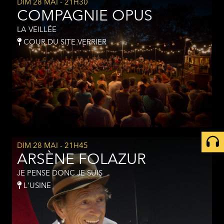
DIM 28 MAI
- 21H30
COMPAGNIE OPUS
LA VEILLÉE
COUR DU SITE VERRIER
DIM 28 MAI
- 21H45
ARSÈNE FOLAZUR
JE PENSE DONC JE SUIS
L'USINE