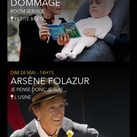
DOMMAGE
ROOM SERVICE
PETITE BOÎTE
DIM 28 MAI
- 14H15
ARSÈNE FOLAZUR
JE PENSE DONC JE SUIS
L'USINE