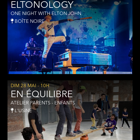
ELTONOLOGY
ONE NIGHT WITH ELTON JOHN
BOÎTE NOIRE
DIM 28 MAI
- 10H
EN ÉQUILIBRE
ATELIER PARENTS - ENFANTS
L'USINE