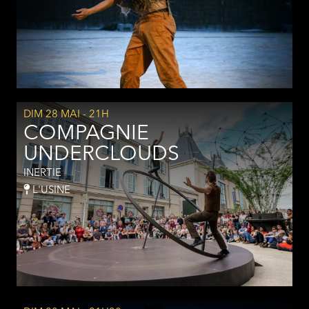
DIM 28 MAI
- 21H
COMPAGNIE
UNDERCLOUDS
INERTIE
L'USINE