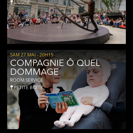
L'USINE
SAM 27 MAI
- 20H15
COMPAGNIE Ô QUEL
DOMMAGE
ROOM SERVICE
PETITE BOÎTE