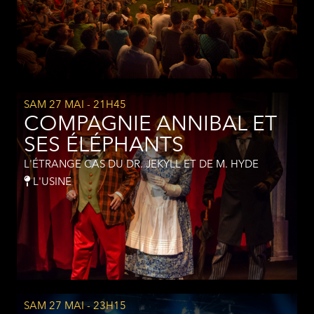
SAM 27 MAI
- 21H45
COMPAGNIE ANNIBAL ET
SES ÉLÉPHANTS
L'ÉTRANGE CAS DU DR. JEKYLL ET DE M. HYDE
L'USINE
SAM 27 MAI
- 23H15