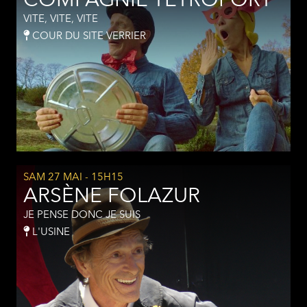
COMPAGNIE TÉTROFORT
VITE, VITE, VITE
COUR DU SITE VERRIER
SAM 27 MAI
- 15H15
ARSÈNE FOLAZUR
JE PENSE DONC JE SUIS
L'USINE