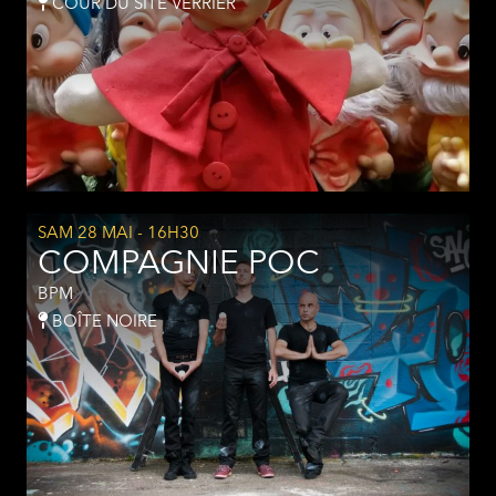
COUR DU SITE VERRIER
SAM 28 MAI
- 16H30
COMPAGNIE POC
BPM
BOÎTE NOIRE