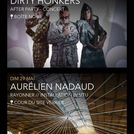
DIRTY HONKERS
AFTER PARTY - CONCERT
BOÎTE NOIRE
DIM 29 MAI
AURÉLIEN NADAUD
RAYONNER // INSTALLATION IN SITU
COUR DU SITE VERRIER