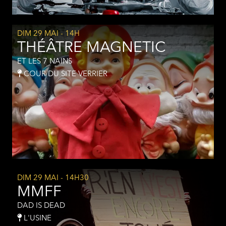
DIM 29 MAI
- 14H
THÉÂTRE MAGNETIC
ET LES 7 NAINS
COUR DU SITE VERRIER
DIM 29 MAI
- 14H30
MMFF
DAD IS DEAD
L'USINE