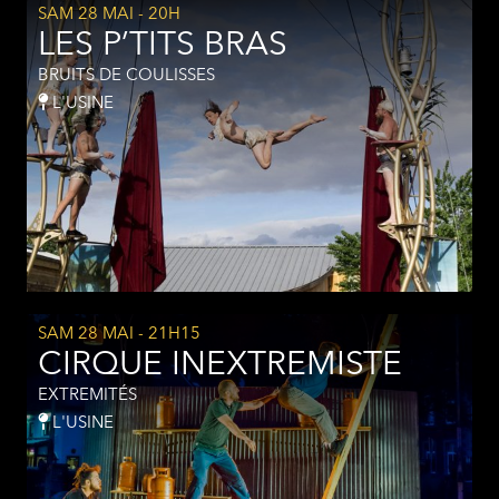
SAM 28 MAI
- 20H
LES P’TITS BRAS
BRUITS DE COULISSES
L'USINE
SAM 28 MAI
- 21H15
CIRQUE INEXTREMISTE
EXTREMITÉS
L'USINE