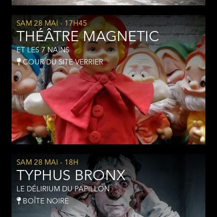
SAM 28 MAI
- 17H45
THÉÂTRE MAGNETIC
ET LES 7 NAINS
COUR DU SITE VERRIER
SAM 28 MAI
- 18H
TYPHUS BRONX
LE DÉLIRIUM DU PAPILLON
BOÎTE NOIRE