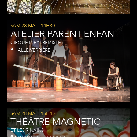
SAM 28 MAI
- 14H30
ATELIER PARENT-ENFANT
CIRQUE INEXTREMISTE
HALLE VERRIÈRE
SAM 28 MAI
- 15H45
THÉÂTRE MAGNETIC
ET LES 7 NAINS