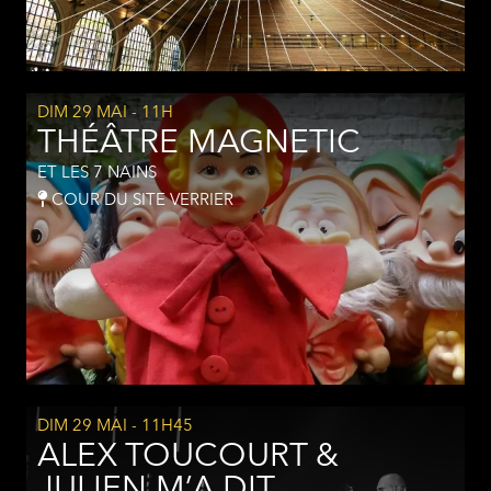
DIM 29 MAI
- 11H
THÉÂTRE MAGNETIC
ET LES 7 NAINS
COUR DU SITE VERRIER
DIM 29 MAI
- 11H45
ALEX TOUCOURT &
JULIEN M’A DIT