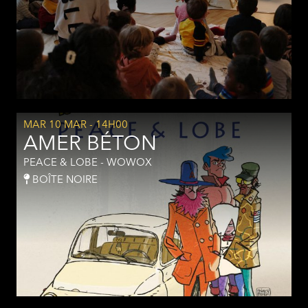
MAR 10 MAR
- 14H00
AMER BÉTON
PEACE & LOBE - WOWOX
BOÎTE NOIRE