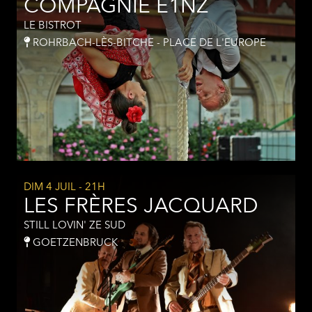
COMPAGNIE E1NZ
LE BISTROT
ROHRBACH-LÈS-BITCHE - PLACE DE L'EUROPE
DIM 4 JUIL
- 21H
LES FRÈRES JACQUARD
STILL LOVIN' ZE SUD
GOETZENBRUCK