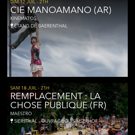
DIM 12 JUIL
- 21H
CIE MANOAMANO (AR)
KINEMATOS
ÉTANG DE BAERENTHAL
SAM 18 JUIL
- 21H
REMPLACEMENT : LA
CHOSE PUBLIQUE (FR)
MAESTRO
SIERSTHAL - OUVRAGE DU SIMSERHOF