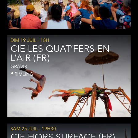
DIM 19 JUIL
- 18H
CIE LES QUAT’FERS EN
L’AIR (FR)
GRAVIR
RIMLING
SAM 25 JUIL
- 19H30
CIE HORS SURFACE (FR)