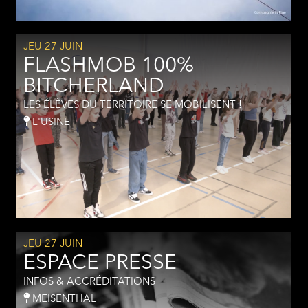
JEU 27 JUIN
FLASHMOB 100%
BITCHERLAND
LES ÉLÈVES DU TERRITOIRE SE MOBILISENT !
L'USINE
JEU 27 JUIN
ESPACE PRESSE
INFOS & ACCRÉDITATIONS
MEISENTHAL