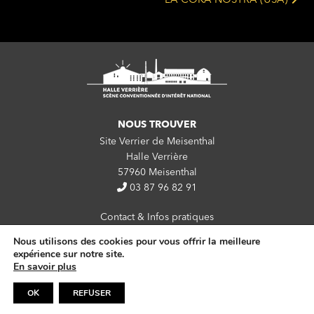
LA COKA NOSTRA (USA)
NOUS TROUVER
Site Verrier de Meisenthal
Halle Verrière
57960 Meisenthal
03 87 96 82 91
Contact & Infos pratiques
Nous utilisons des cookies pour vous offrir la meilleure
Newsletter
expérience sur notre site.
Partenaires
En savoir plus
Mentions légales
OK
REFUSER