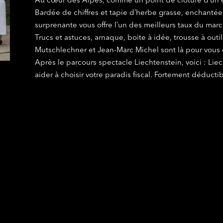
Au cœur des Alpes, comme un point de clôture dʼun exer
Bardée de chiffres et tapie dʼherbe grasse, enchantée
surprenante vous offre lʼun des meilleurs taux du marc
Trucs et astuces, arnaque, boite à idée, trousse à out
Mutschlechner et Jean-Marc Michel sont là pour vous c
Après le parcours spectacle Liechtenstein, voici : Liec
aider à choisir votre paradis fiscal. Fortement déducti