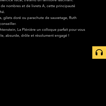
cice fiscal, sʼétend un territoire fascinant.
 de nombres et de livrets A, cette principauté
hé.
ils, gilets doré ou parachute de sauvetage, Ruth
onseiller.
htenstein, La Plénière un colloque parfait pour vous
ble, absurde, drôle et résolument engagé !