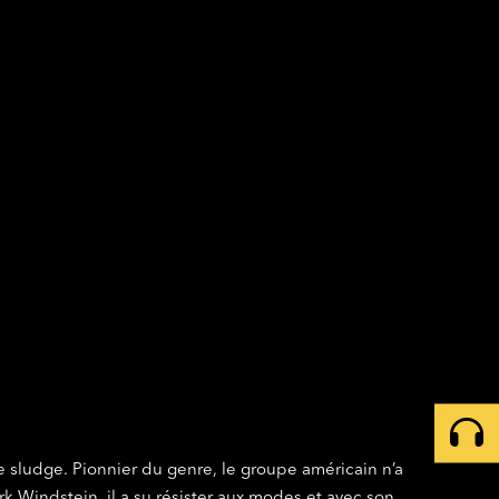
 sludge. Pionnier du genre, le groupe américain n’a
 Windstein, il a su résister aux modes et avec son