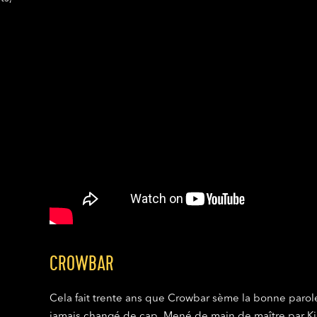
CROWBAR
Cela fait trente ans que Crowbar sème la bonne parole
jamais changé de cap. Mené de main de maître par Kirk