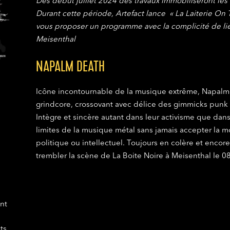
Dès début juillet 2024 des travaux immobiliseront les 
Durant cette période, Artefact lance « La Laiterie On T
vous proposer un programme avec la complicité de lieux
Meisenthal
NAPALM DEATH
Icône incontournable de la musique extrême, Napalm
grindcore, crossovant avec délice des gimmicks punk
Intègre et sincère autant dans leur activisme que dan
limites de la musique métal sans jamais accepter la m
politique ou intellectuel. Toujours en colère et encor
trembler la scène de La Boite Noire à Meisenthal le 0
nt
ts,