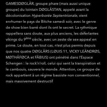
GAMESDØGLÄR, groupe phare (mais aussi unique
groupe) du lointain DØGLÄSTAN, appelé avant la
décolonisation
Hyperborée Septentrionale
, vient
enrhumer le pays de Bitche samedi soir, avec le genre
de show bien barré dont ils ont le secret. La rythmique
rappellera sans doute, aux plus anciens, les déferlantes
ème
vikings du 9
siècle, avec un zeste de sex-appeal en
prime. Le doute, en tout cas, n’est plus permis depuis
que nos quatre DØGLÄRS (LØUIS 11, VICKY LEÄNDRØS,
MØTHÄFØCA et FÄBIUS) ont pénétré dans l’Espace
Schengen : le rock’n’roll, celui qui sent la transpiration et
le cambouis, sauvera le monde. Attention, ce groupe de
rock appartient à un régime bassiste non conventionnel,
mais massivement destructif