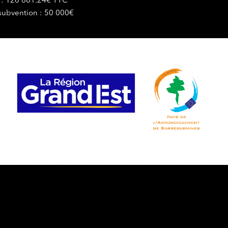
t : 126 661.24€ TTC
 subvention : 50 000€