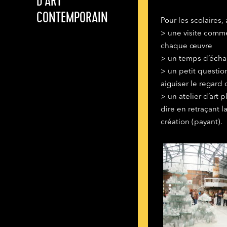
D'ART
CONTEMPORAIN
Pour les scolaires, 
> une visite comme
chaque œuvre
> un temps d’écha
> un petit question
aiguiser le regard 
> un atelier d’art 
dire en retraçant l
création (payant).